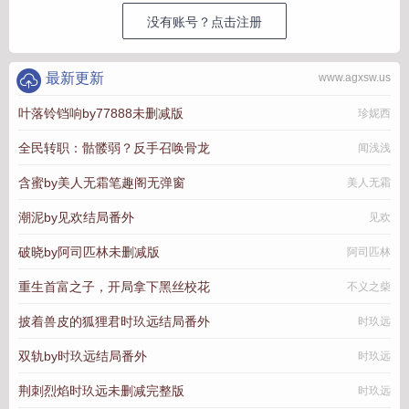
没有账号？点击注册
最新更新
www.agxsw.us
叶落铃铛响by77888未删减版
珍妮西
全民转职：骷髅弱？反手召唤骨龙
闻浅浅
含蜜by美人无霜笔趣阁无弹窗
美人无霜
潮泥by见欢结局番外
见欢
破晓by阿司匹林未删减版
阿司匹林
重生首富之子，开局拿下黑丝校花
不义之柴
披着兽皮的狐狸君时玖远结局番外
时玖远
双轨by时玖远结局番外
时玖远
荆刺烈焰时玖远未删减完整版
时玖远