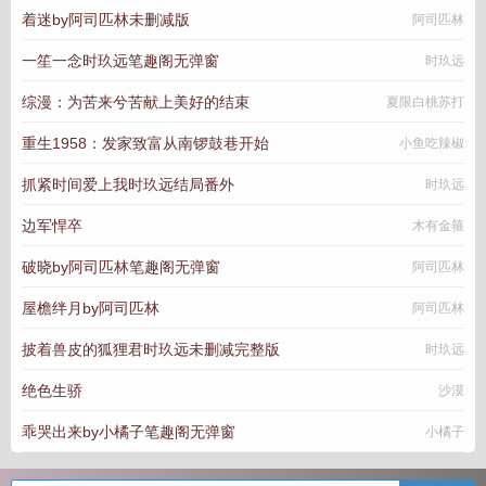
着迷by阿司匹林未删减版
阿司匹林
一笙一念时玖远笔趣阁无弹窗
时玖远
综漫：为苦来兮苦献上美好的结束
夏限白桃苏打
重生1958：发家致富从南锣鼓巷开始
小鱼吃辣椒
抓紧时间爱上我时玖远结局番外
时玖远
边军悍卒
木有金箍
破晓by阿司匹林笔趣阁无弹窗
阿司匹林
屋檐绊月by阿司匹林
阿司匹林
披着兽皮的狐狸君时玖远未删减完整版
时玖远
绝色生骄
沙漠
乖哭出来by小橘子笔趣阁无弹窗
小橘子