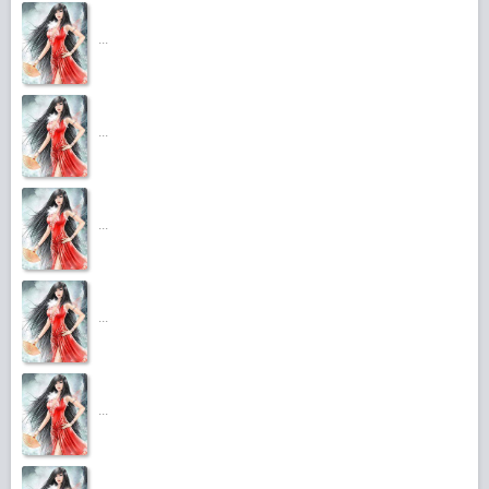
...
...
...
...
...