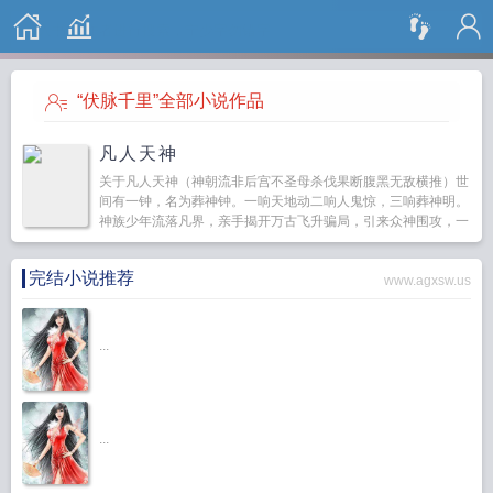
搜 索
“伏脉千里”全部小说作品
凡人天神
关于凡人天神（神朝流非后宫不圣母杀伐果断腹黑无敌横推）世
间有一钟，名为葬神钟。一响天地动二响人鬼惊，三响葬神明。
神族少年流落凡界，亲手揭开万古飞升骗局，引来众神围攻，一
怒之下，他自断飞升路，手持葬神钟，以人族...
完结小说推荐
www.agxsw.us
...
...