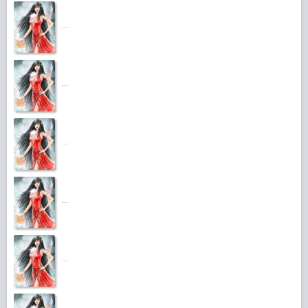
...
...
...
...
...