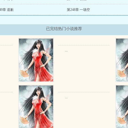
49章 道歉
第248章 一场空
已完结热门小说推荐
...
...