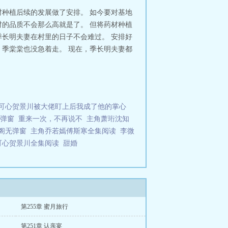
种植后续的发展做了安排。 如今要对基地
的品质不会那么高就是了。 但将药材种植
长明夫妻在村里的日子不会难过。 安排好
季棠棠也没急着走。 现在，季长明夫妻都
可心贺景川被大佬盯上后我成了他的掌心
弹窗
重来一次，不再说不
主角萧珩沈知
阁无弹窗
主角乔若嫣傅斯寒全集阅读
李微
可心贺景川全集阅读
甜婚
第255章 蜜月旅行
第251章 认亲宴