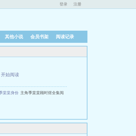
登录
注册
其他小说
会员书架
阅读记录
、
开始阅读
季棠棠身份
主角季棠棠顾时煜全集阅