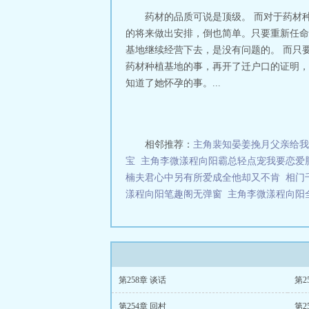
药材的品质可说是顶级。 而对于药材
的将来做出安排，倒也简单。只要重新任命
基地继续经营下去，是没有问题的。 而只
药材种植基地的事，再开了迁户口的证明，
知道了她怀孕的事。...
相邻推荐：
主角裴知晏姜挽月父亲给我
宝
主角李微漾程向阳霸总轻点宠我要恋爱
楠夫君心中另有所爱成全他却又不肯
相门
漾程向阳笔趣阁无弹窗
主角李微漾程向阳
第258章 谈话
第2
第254章 回村
第2