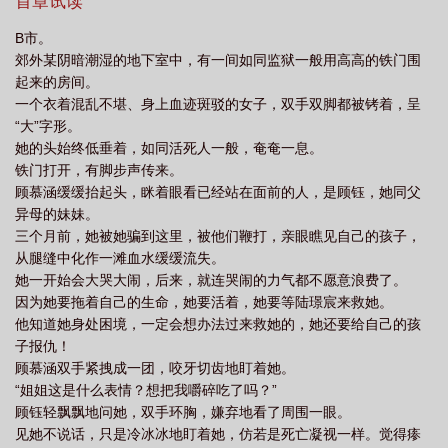
首章试读
少的小祖宗又美又飒免费阅读
陆少的小祖宗又掉马甲了
陆家的小祖宗又美又
B市。
飒
你的小祖宗马甲又爆了
你家小祖宗马甲又爆了txt
陆少的小祖宗又美又
郊外某阴暗潮湿的地下室中，有一间如同监狱一般用高高的铁门围
飒
你家小祖宗马甲又爆了免费关看
陆少你家小祖宗马甲又爆了免费阅读顾慕
起来的房间。
一个衣着混乱不堪、身上血迹斑驳的女子，双手双脚都被铐着，呈
涵
陆少你家小祖宗马甲又爆了
陆少家的小祖宗
陆少的小祖宗又掉马
“大”字形。
了
陆少你家小祖宗马甲又掉了免费阅读
陆少你家小祖宗马甲又爆了小金
她的头始终低垂着，如同活死人一般，奄奄一息。
龙
陆少你家小祖宗马甲又爆了全文免费
陆少的小祖宗甜又野
陆少你的小祖
铁门打开，有脚步声传来。
顾慕涵缓缓抬起头，眯着眼看已经站在面前的人，是顾钰，她同父
宗又甜又辣
陆少你家小祖宗爆马甲叶念念
异母的妹妹。
三个月前，她被她骗到这里，被他们鞭打，亲眼瞧见自己的孩子，
从腿缝中化作一滩血水缓缓流失。
她一开始会大哭大闹，后来，就连哭闹的力气都不愿意浪费了。
因为她要拖着自己的生命，她要活着，她要等陆璟宸来救她。
他知道她身处困境，一定会想办法过来救她的，她还要给自己的孩
子报仇！
顾慕涵双手紧拽成一团，咬牙切齿地盯着她。
“姐姐这是什么表情？想把我嚼碎吃了吗？”
顾钰轻飘飘地问她，双手环胸，嫌弃地看了周围一眼。
见她不说话，只是冷冰冰地盯着她，仿若是死亡凝视一样。觉得瘆