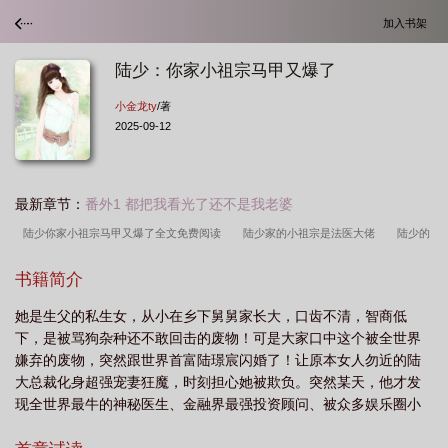
加入书架
陆少：你家小祖宗马甲又爆了
小金龙ty
/著
2025-09-12
最新章节：
番外1 都把我看光了还不是我老婆
陆少你家小祖宗马甲又爆了全文免费阅读
陆少家的小祖宗是法医大佬
陆少的
小祖宗又甜又撩免费
陆少你的小祖宗已上线
陆少你的小祖宗
你的小祖宗已
书籍简介
重生
陆少你的小祖宗下凡了
陆少你家小祖宗马甲又爆了全文阅读
陆少的小
她是生父的私生女，从小在乡下舅舅家长大，口齿不清，智商低
祖宗又甜又撩全文阅读
陆少家的小祖宗又撩又飒
你的小祖宗下凡了
陆少你
下，是被骂狗杂种还不敢回击的废物！可是大家口中这个被全世界
家小祖宗马甲又爆了小金龙ty
你家小祖宗马甲又爆了
陆少你家小祖宗马甲线掉
嫌弃的废物，突然跟世界首富陆璟宸闪婚了！让原本女人勿近的陆
了
陆少你家小祖宗马甲又爆了 在线 免费
你家小祖宗马甲又爆了免费阅
大总裁化身超强宠妻狂魔，时刻担心她被欺负。突然某天，他才发
现全世界最牛的神秘医生、金融界最强投资顾问、被众多娱乐圈小
读
陆家的小祖宗
陆少家的小祖宗是法医大佬免费阅读
你的小祖宗又甜又
鲜肉捧着的大佬，竟都是他这位...
辣
陆少你家尐祖宗马甲又爆j
你家小祖宗马甲又爆
陆家小祖宗又飒
陆