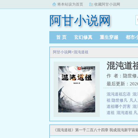
将本站设为首页
收藏阿甘小说网
阿甘小说网
首 页
玄幻修真
重生穿越
都市
阿甘小说网
>
混沌道祖
混沌道
作 者：隐世修
最后更新：2026-0
混沌道祖忘语
混
祖 隐世修凡
凡人
道祖哪个厉害
混
道祖
混沌道祖 
沌道祖韩立
混沌
祖和鸿钧谁厉害
《混沌道祖》第一千二百八十四章 我成混沌新宇宙
源，参造化，悟
品，悟道（大道