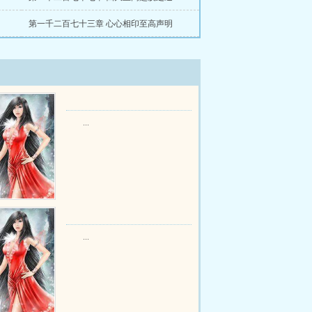
第一千二百七十三章 心心相印至高声明
...
...