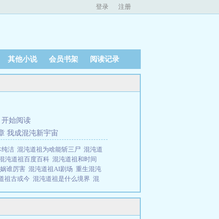
登录
注册
其他小说
会员书架
阅读记录
、
开始阅读
章 我成混沌新宇宙
本纯洁
混沌道祖为啥能斩三尸
混沌道
混沌道祖百度百科
混沌道祖和时间
女娲谁厉害
混沌道祖AI剧场
重生混沌
道祖古或今
混沌道祖是什么境界
混
害
混沌道祖会被天道侵蚀吗?
混沌道
步步修炼悟道，晋后天，蜕先天，融本
，先天六品，本源九品，造化十二
超级界主，巅峰界主，极道界主，大