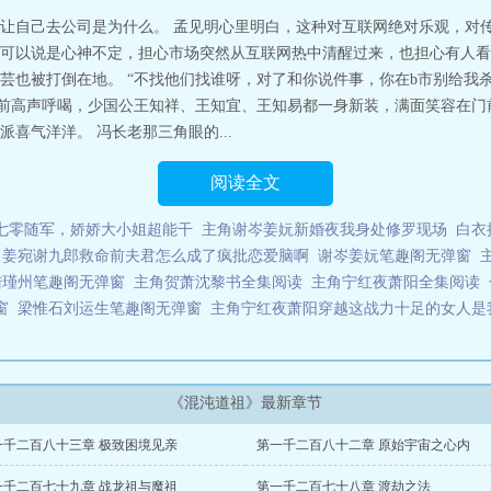
，无上界皇，至高道祖），超脱（混沌三十六品）……本书意志等级：意志如铁
让自己去公司是为什么。 孟见明心里明白，这种对互联网绝对乐观，对
永恒……混沌道祖
可以说是心神不定，担心市场突然从互联网热中清醒过来，也担心有人看
芸也被打倒在地。 “不找他们找谁呀，对了和你说件事，你在b市别给我
门前高声呼喝，少国公王知祥、王知宜、王知易都一身新装，满面笑容在
喜气洋洋。 冯长老那三角眼的...
阅读全文
七零随军，娇娇大小姐超能干
主角谢岑姜妧新婚夜我身处修罗现场
白衣
角姜宛谢九郎救命前夫君怎么成了疯批恋爱脑啊
谢岑姜妧笔趣阁无弹窗
陆瑾州笔趣阁无弹窗
主角贺萧沈黎书全集阅读
主角宁红夜萧阳全集阅读
窗
梁惟石刘运生笔趣阁无弹窗
主角宁红夜萧阳穿越这战力十足的女人是
《混沌道祖》最新章节
一千二百八十三章 极致困境见亲
第一千二百八十二章 原始宇宙之心内
一千二百七十九章 战龙祖与魔祖
第一千二百七十八章 渡劫之法