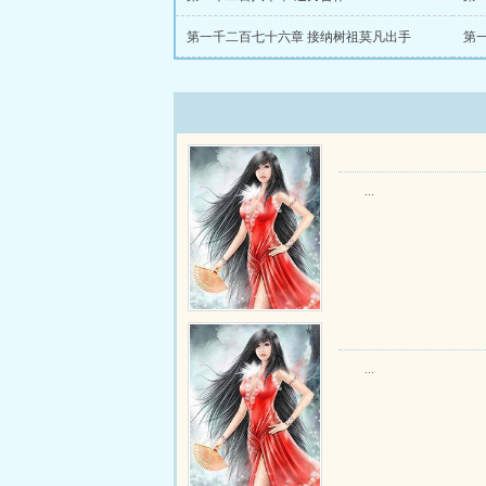
第一千二百七十六章 接纳树祖莫凡出手
第
...
...