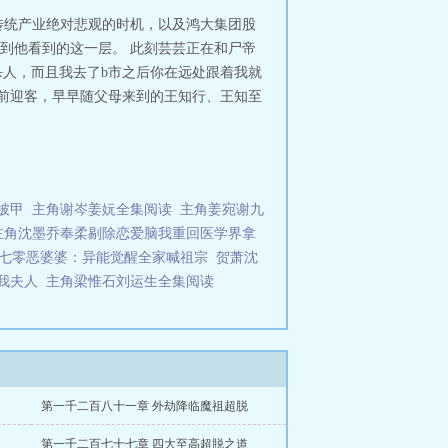
，心意如刀，不动如山，混元如一，
传统产业绝对悲观的时机，以及鸿大集团股
到他看到的这一层。 此刻芸芸正在和尸帝
杀人，而且我去了b市之后你在远处跟着我就
门前迎客，早早随父母来到的王知行、王知至
披甲
主角谢岑姜妧全集阅读
主角姜宛谢九
主角沈墨乔奉柔剔除恋爱脑我重回医学界拿
七零恶婆婆：异能觉醒全家喊祖宗
贺萧沈
我夫人
主角梁惟石刘运生全集阅读
第一千二百八十一章 外劫降临魔祖超脱
第一千二百七十七章 四大至高超脱之道