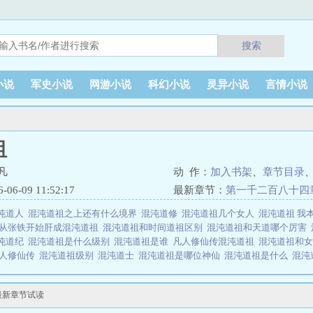
搜索
小说
军史小说
网游小说
科幻小说
灵异小说
言情小说
祖
凡
动 作：
加入书架
、
章节目录
6-09 11:52:17
最新章节：
第一千二百八十四
沌道人
混沌道祖之上还有什么境界
混沌道修
混沌道祖几个女人
混沌道祖 我
从张铁开始肝成混沌道祖
混沌道祖和时间道祖区别
混沌道祖和天道哪个厉害
沌道纪
混沌道祖是什么级别
混沌道祖是谁
凡人修仙传混沌道祖
混沌道祖和
凡人修仙传
混沌道祖级别
混沌道士
混沌道祖是哪位神仙
混沌道祖是什么
混沌
道祖境界
混沌道祖耿辉强
混沌祖师
混沌道祖是啥境界
混沌道祖和天道谁厉
古或今混沌道祖
混沌道君
关于混沌道祖：且看莫凡，如何自孱弱凡人始，一
最新章节试读
大道，得天道，成界主……以至至尊，无上，至高……本书修炼等级：后天三品
三千），得道（四九），界主十八品（细分：初级界主，中级界主，高级界主，