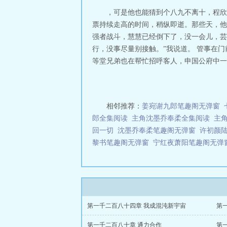
道主，至尊界王
，可是他也能猜到个八九不离十，程欣
不死不灭，道心
票持续走高的时间，稍纵即逝。那些天，他
强者战斗，慧慧已经倒下了，没一会儿，芸
行，没事尽量别接触。”我说道。 管事在
等堂兄弟也在帮忙招呼客人，申国公府中一派
相邻推荐：
姜宛谢九郎笔趣阁无弹窗
郎全集阅读
主角沈墨乔奉柔全集阅读
主
回一切
沈墨乔奉柔笔趣阁无弹窗
许初颜
黎书笔趣阁无弹窗
宁红夜萧阳笔趣阁无弹
第一千二百八十四章 我成混沌新宇宙
第
第一千二百八十章 通力合作
第