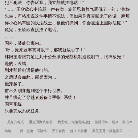
犯不犯法，你告诉我，我立刻就挂电话！”
“……”王欣欣心中暗骂一声有病，旋即忍着脾气调侃了一句：“你好
先生，严格来说这件事情不犯法，但如果你真弄回来了的话，麻烦
你小心风车国的执法战士，被他们抓到，你会被送上国际法庭！”
说完，王欣欣直接挂了电话。
……
国外，某处公寓内。
“呼，原来这事真可以干，那我就放心了！”
林阳望着眼前足足几十公分厚的光刻机制造说明书，眼神放光！
是的，没错。
刚才那通电话是他打的。
之所以会如此，那是因为…
他穿越了。
前不久刚穿越到这个平行世界。
并且绑定了穿越者必备金手指--系统！
国宝系统！
只要完成系统任务...
兄妹方程式
重生回到八年前
我无敌，你随意[电竞]
沉睡万年，醒来一掌拍碎
禁地！
我，捉鬼，不谈情
天下豪商
嫁了个权臣
风灵玉秀：缘起缘灭
一