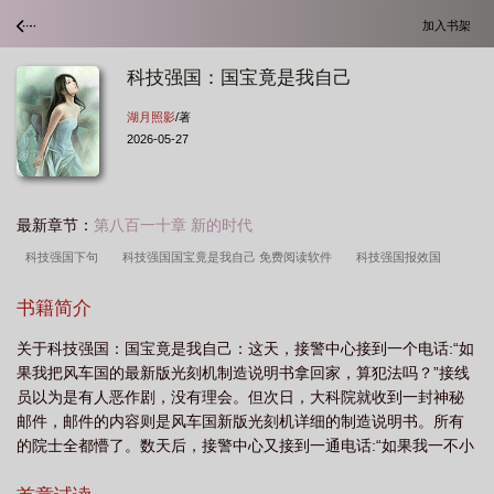
加入书架
科技强国：国宝竟是我自己
湖月照影
/著
2026-05-27
最新章节：
第八百一十章 新的时代
科技强国下句
科技强国国宝竟是我自己 免费阅读软件
科技强国报效国
家
科技强国国宝竟是我自己
科技强国国宝竟是我自己 最新章节免费
科技
书籍简介
强国简介
科技强国国宝竟是我自己完整版
科技强国国宝竟是我自己作者湖月照
关于科技强国：国宝竟是我自己：这天，接警中心接到一个电话:“如
影
科技强国国宝竟是我自己 精校版
科技是强国之本
科技强国国宝竟是我
果我把风车国的最新版光刻机制造说明书拿回家，算犯法吗？”接线
自己全文免费阅读
科技兴国强国有我
科技强国国宝竟是我自己配音
科技强
员以为是有人恶作剧，没有理会。但次日，大科院就收到一封神秘
国国宝竟是我自己TXT
科技强国国宝竟是我自己(林阳)
科技强国国宝竟是我自
邮件，邮件的内容则是风车国新版光刻机详细的制造说明书。所有
的院士全都懵了。数天后，接警中心又接到一通电话:“如果我一不小
己 最新章节在线阅读
科技强国国宝竟是我自己 免费阅读无弹窗
科技强国指的
心又把小鹰酱国博物馆的文物带回了家，不会被当成文物贩子吧？”
是什么
科技强国国宝竟是我自己林阳
科技强国国宝竟是我自己第621章
科