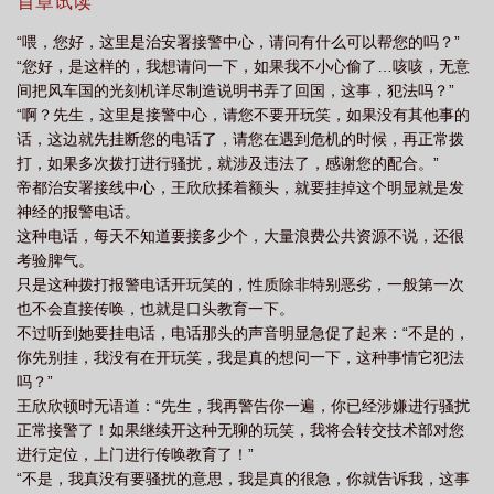
接线员还以为他是在恶作剧，但这次，他回道:“如果你真把文物带回
首章试读
技强国国宝竟是我自己免费阅读
科技强国国宝竟是我自己最新章节免费阅读
科
家，那么，你是我的神!”结果第二天，小鹰酱国就宣布昨夜博物馆失
“喂，您好，这里是治安署接警中心，请问有什么可以帮您的吗？”
窃，被盗走珍贵文物。半月之后，接警中心再次接到神秘来电:“咳
技强国的含义是什么
科技强国的意思是什么
科技强国国宝竟是我自己免费
“您好，是这样的，我想请问一下，如果我不小心偷了…咳咳，无意
咳，如果我又不小心弄到了不漂亮国的核武器制造书以及两枚弹
阅
科技强国是什么
科技强国国宝竟是我自己 许七安
科技强国国宝竟是我
间把风车国的光刻机详尽制造说明书弄了回国，这事，犯法吗？”
头，会被当成军火贩吗？”这一次，接线员没有直接回答，而是得到
“啊？先生，这里是接警中心，请您不要开玩笑，如果没有其他事的
自己 笔趣阁
科技强国的下一句
科技强国后面是什么
科技强国国宝竟是我
首肯后才郑重说道:“需要为您派遣航母护航归国吗？我尊敬的神!”
话，这边就先挂断您的电话了，请您在遇到危机的时候，再正常拨
自己 阅读
科技强国国宝竟是我自己林阳王欣欣
科技强国国宝竟是我自己笔趣
打，如果多次拨打进行骚扰，就涉及违法了，感谢您的配合。”
阁
科技强国是谁说的
科技强国国宝竟是我自己(1-703)
科技强国国宝竟是
帝都治安署接线中心，王欣欣揉着额头，就要挂掉这个明显就是发
神经的报警电话。
我自己 无弹窗最新章节
科技强国国宝竟是我自己 在线
科技强国科技兴国谁说
这种电话，每天不知道要接多少个，大量浪费公共资源不说，还很
的
考验脾气。
只是这种拨打报警电话开玩笑的，性质除非特别恶劣，一般第一次
也不会直接传唤，也就是口头教育一下。
不过听到她要挂电话，电话那头的声音明显急促了起来：“不是的，
你先别挂，我没有在开玩笑，我是真的想问一下，这种事情它犯法
吗？”
王欣欣顿时无语道：“先生，我再警告你一遍，你已经涉嫌进行骚扰
正常接警了！如果继续开这种无聊的玩笑，我将会转交技术部对您
进行定位，上门进行传唤教育了！”
“不是，我真没有要骚扰的意思，我是真的很急，你就告诉我，这事