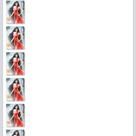
...
...
...
...
...